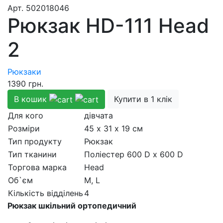
Aрт.
502018046
Рюкзак HD-111 Head
2
Рюкзаки
1390
грн.
В кошик
Купити в 1 клік
Для кого
дівчата
Розмiри
45 х 31 х 19 см
Тип продукту
Рюкзак
Тип тканини
Полiестер 600 D x 600 D
Торгова марка
Head
Об`єм
M, L
Кількість відділень
4
Рюкзак шкільний ортопедичний