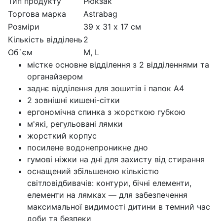
Тип продукту
Рюкзак
Торгова марка
Astrabag
Розмiри
39 х 31 х 17 см
Кількість відділень
2
Об`єм
M, L
містке основне відділення з 2 відділеннями та
органайзером
заднє відділення для зошитів і папок А4
2 зовнішні кишені-сітки
ергономічна спинка з жорсткою губкою
м'які, регульовані лямки
жорсткий корпус
посилене водонепроникне дно
гумові ніжки на дні для захисту від стирання
оснащений збільшеною кількістю
світловідбивачів: контури, бічні елементи,
елементи на лямках — для забезпечення
максимальної видимості дитини в темний час
доби та безпеки