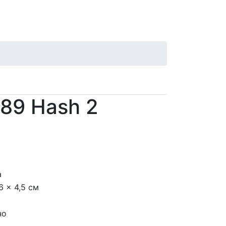
89 Hash 2
а
6 x 4,5 см
но