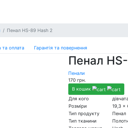
и
Пенал HS-89 Hash 2
 та оплата
Гарантія та повернення
Пенал HS-
Пенали
170
грн.
В кошик
Для кого
дівчат
Розмiри
19,3 x 
Тип продукту
Пенал
Тип тканини
Полот