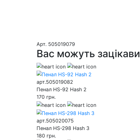
Aрт.
505019079
Вас можуть зацікав
арт.505019082
Пенал HS-92 Hash 2
170
грн.
арт.505020075
Пенал HS-298 Hash 3
180
грн.