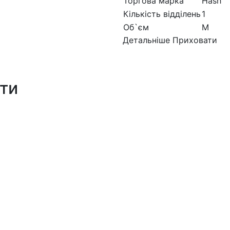
Торгова марка
Hash
Кількість відділень
1
Об`єм
M
Детальніше
Приховати
ити