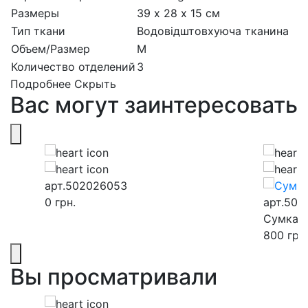
Размеры
39 х 28 х 15 см
Тип ткани
Водовідштовхуюча тканина
Объем/Размер
M
Количество отделений
3
Подробнее
Скрыть
Вас могут заинтересовать
арт.502026053
0
грн.
арт.502
Сумка -
800
грн.
Вы просматривали