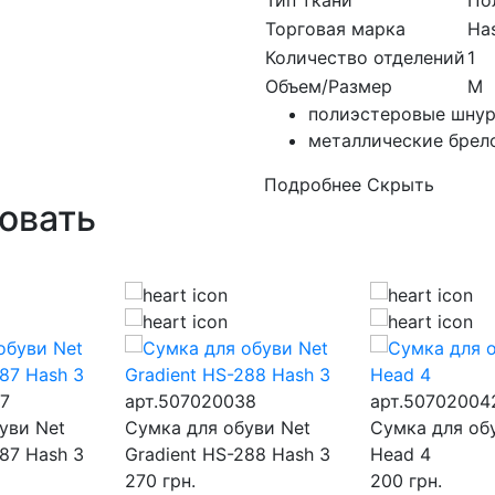
Тип ткани
По
Торговая марка
Ha
Количество отделений
1
Объем/Размер
M
полиэстеровые шнур
металлические брел
Подробнее
Скрыть
овать
7
арт.507020038
арт.50702004
уви Net
Сумка для обуви Net
Сумка для об
287 Hash 3
Gradient HS-288 Hash 3
Head 4
270
грн.
200
грн.