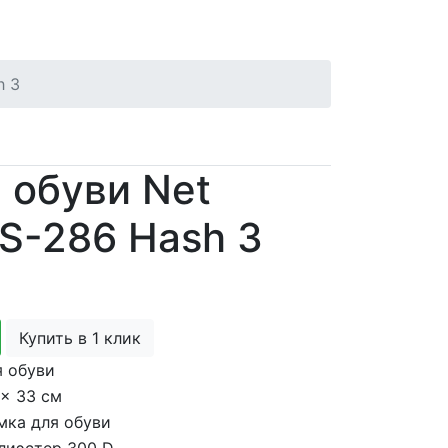
h 3
 обуви Net
HS-286 Hash 3
Купить в 1 клик
я обуви
 x 33 см
мка для обуви