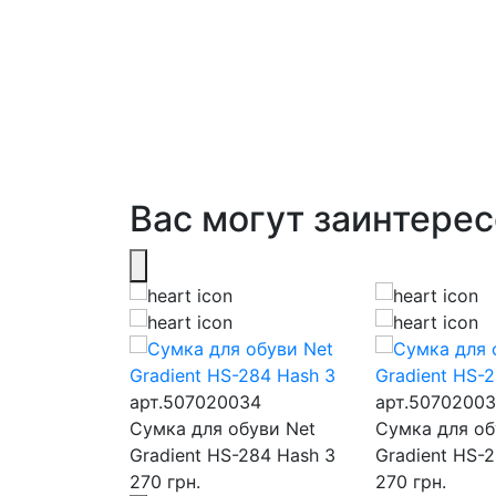
Вас могут заинтерес
51
арт.507020034
арт.50702003
буви HD-510
Сумка для обуви Net
Сумка для об
Gradient HS-284 Hash 3
Gradient HS-
270
грн.
270
грн.