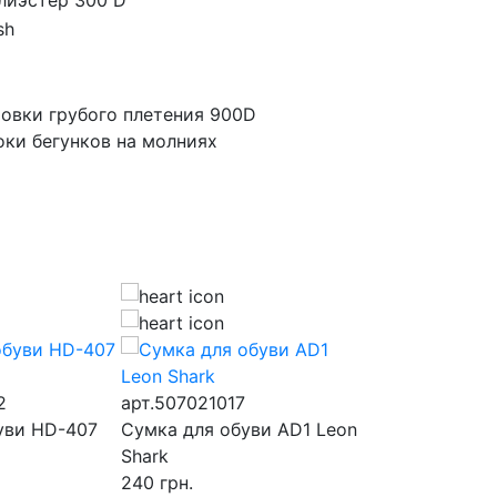
лиэстер 300 D
sh
овки грубого плетения 900D
оки бегунков на молниях
2
арт.507021017
арт.50702000
уви HD-407
Сумка для обуви AD1 Leon
Сумка для обу
Shark
Head 4
240
грн.
250
грн.