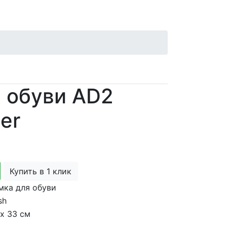
 обуви AD2
er
Купить в 1 клик
мка для обуви
sh
 х 33 см